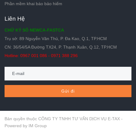
Phần mềm khai báo bảo hiểm
Liên Hệ
CHỮ KÝ SỐ NEWCA-FASTCA
Trụ sở: 89 Nguyễn Văn Thủ, P. Đa Kao, Q.1, TP.HCM
CN: 36/54/5A Đường TX24, P. Thạnh Xuân, Q.12, TP.HCM
Hotline: 0967 001 086 - 0971 388 296
Gửi đi
Bản quyền thuộc CÔNG TY TNHH TƯ VẤN DỊCH VỤ E-TAX -
Powered by IM Group