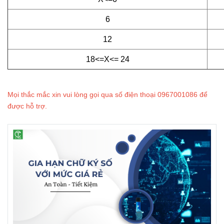
6
12
18<=X<= 24
Mọi thắc mắc xin vui lòng gọi qua số điện thoại 0967001086 để
được hỗ trợ.